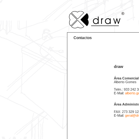
Contactos
draw
Área Comercial
Alberto Gomes
Telm.: 933 242 
E-Mail:
alberto.
Área Administr
FAX: 273 329 12
E-Mail:
geral@dr