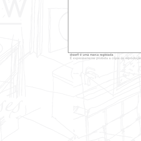
draw® é uma marca registada
É expressamente proibida a cópia ou reproduçã