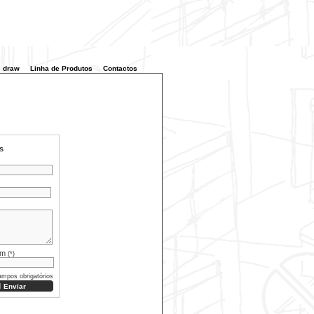
draw
Linha de Produtos
Contactos
s
em
(*)
ampos obrigatórios
Enviar