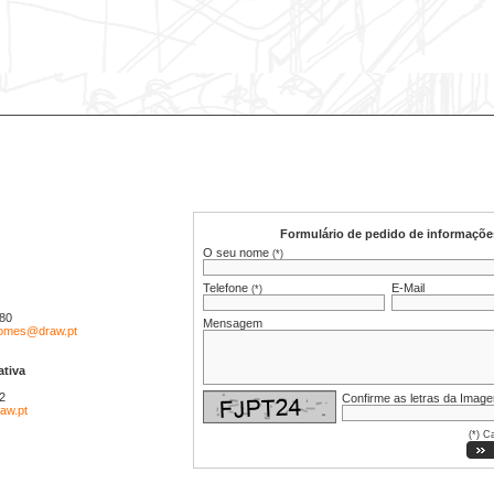
Formulário de pedido de informaçõe
O seu nome
(*)
Telefone
E-Mail
(*)
380
Mensagem
gomes@draw.pt
ativa
2
Confirme as letras da Imag
aw.pt
(*) C